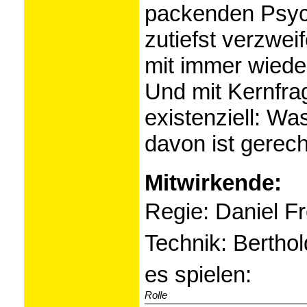
packenden Psych
zutiefst verzwei
mit immer wied
Und mit Kernfra
existenziell: W
davon ist gerec
Mitwirkende:
Regie: Daniel F
Technik: Berthol
es spielen:
Rolle