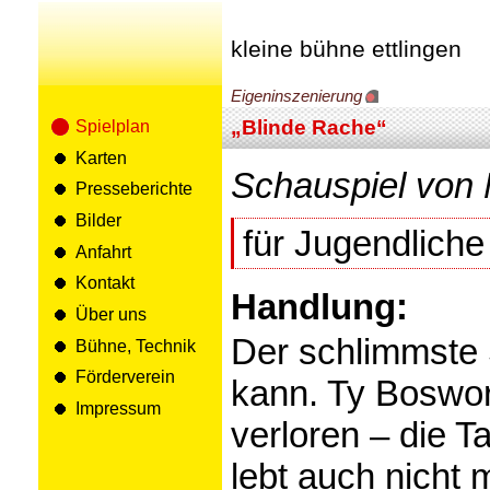
kleine bühne ettlingen
Eigeninszenierung
„Blinde Rache“
Spielplan
Karten
Schauspiel von
Presseberichte
Bilder
für Jugendliche
Anfahrt
Kontakt
Handlung:
Über uns
Der schlimmste S
Bühne, Technik
Förderverein
kann. Ty Boswort
Impressum
verloren – die T
lebt auch nicht