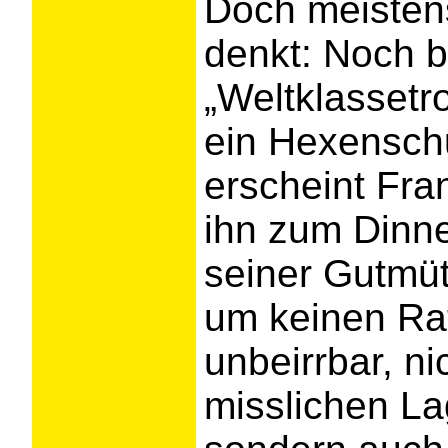
Doch meisten
denkt: Noch b
„Weltklassetr
ein Hexenschu
erscheint Fra
ihn zum Dinne
seiner Gutmüti
um keinen Rat
unbeirrbar, ni
misslichen Lag