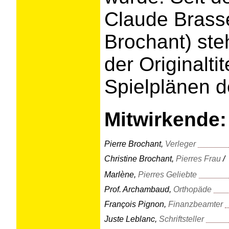
Claude Brasse
Brochant) ste
der Originalti
Spielplänen d
Mitwirkende:
Pierre Brochant,
Verleger
Christine Brochant,
Pierres Frau
/
Marlène,
Pierres Geliebte
Prof. Archambaud,
Orthopäde
François Pignon,
Finanzbeamter
Juste Leblanc,
Schriftsteller