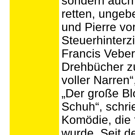
sondern auch
retten, unge
und Pierre vo
Steuerhinterz
Francis Veber
Drehbücher zu
voller Narren“
„Der große B
Schuh“, schri
Komödie, die f
wurde. Seit de