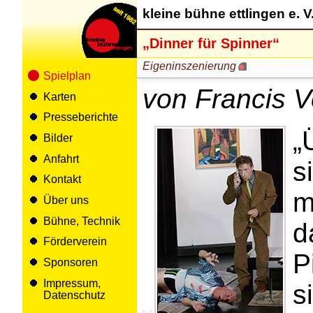
kleine bühne ettlingen e. V
„Dinner für Spinner“
Eigeninszenierung
Spielplan
von Francis 
Karten
Presseberichte
„
Bilder
Anfahrt
s
Kontakt
m
Über uns
Bühne, Technik
d
Förderverein
P
Sponsoren
Impressum,
s
Datenschutz