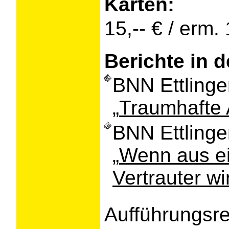
Karten:
15,-- € / erm. 
Berichte in d
BNN Ettlinge
„
Traumhafte
BNN Ettlinge
„
Wenn aus ei
Vertrauter wi
Aufführungsr